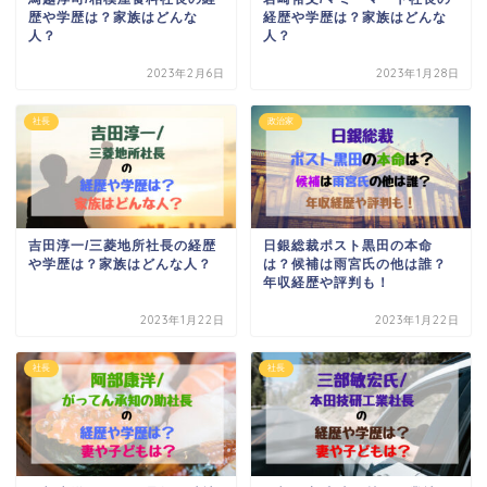
歴や学歴は？家族はどんな
経歴や学歴は？家族はどんな
人？
人？
2023年2月6日
2023年1月28日
社長
政治家
吉田淳一/三菱地所社長の経歴
日銀総裁ポスト黒田の本命
や学歴は？家族はどんな人？
は？候補は雨宮氏の他は誰？
年収経歴や評判も！
2023年1月22日
2023年1月22日
社長
社長