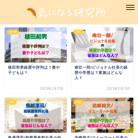
政治家
社長
植田和男経歴や評判は？妻や
南壮一郎/ビジョナル社長の経
子どもは？
歴や学歴は？家族はどんな
人？
2023年2月15日
2023年2月13日
社長
社長
鳥越淳司/相模屋食料社長の経
岩崎裕文/マミーマート社長の