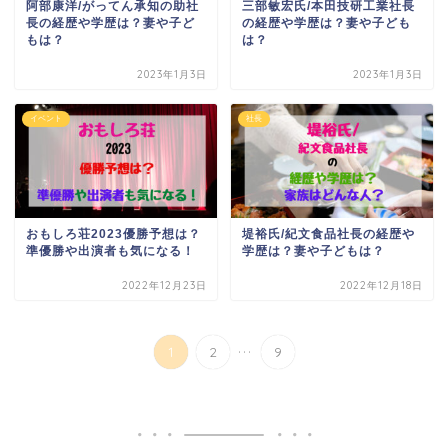
阿部康洋/がってん承知の助社
三部敏宏氏/本田技研工業社長
長の経歴や学歴は？妻や子ど
の経歴や学歴は？妻や子ども
もは？
は？
2023年1月3日
2023年1月3日
イベント
社長
おもしろ荘2023優勝予想は？
堤裕氏/紀文食品社長の経歴や
準優勝や出演者も気になる！
学歴は？妻や子どもは？
2022年12月23日
2022年12月18日
...
1
2
9