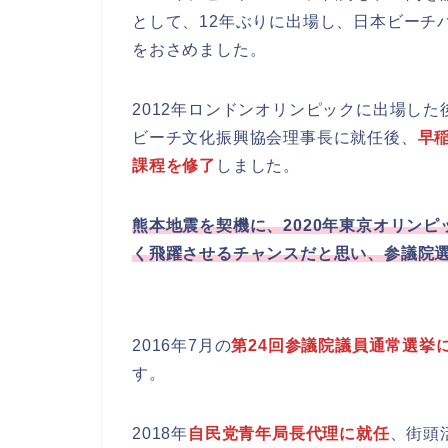
として、12年ぶりに出場し、日本ビーチ
をおさめました。
2012年ロンドンオリンピックに出場した
ビーチ文化振興協会理事長に就任後、
早
課程を修了
しました。
熊本地震を契機に、2020年東京オリン
く飛躍させるチャンスだと思い、参議院
2016年7月の
第24回参議院議員通常選挙
す。
2018年
自民党青年局長代理に就任
、街頭