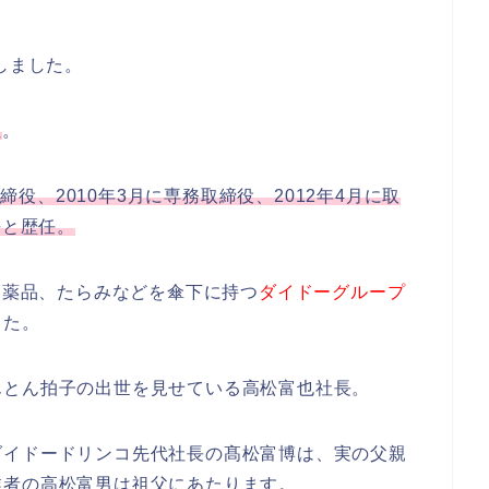
しました。
社
。
取締役、2010年3月に専務取締役、2012年4月に取
長と歴任。
同薬品、たらみなどを傘下に持つ
ダイドーグループ
した。
んとん拍子の出世を見せている高松富也社長。
ダイドードリンコ先代社長の髙松富博は、実の父親
業者の高松富男は祖父にあたります。