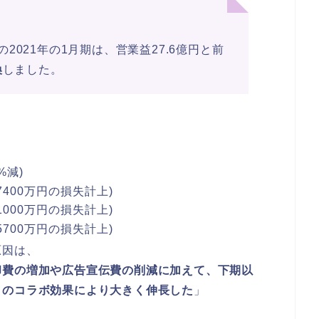
021年の1月期は、営業益27.6億円と前
換
しました。
%減)
7400万円の損失計上)
1000万円の損失計上)
5700万円の損失計上)
原因は、
却費の増加や広告宣伝費の削減に加えて、下期以
とのコラボ効果により大きく伸長した
」