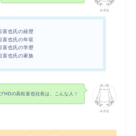
みずほ
松富也氏の経歴
松富也氏の年収
松富也氏の学歴
松富也氏の家族
プHDの高松富也社長は、こんな人！
みずほ