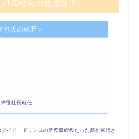
プHD社長の経歴は？
富也氏の経歴＞
取締役社長就任
時のダイドードリンコの常務取締役だった髙松富博さ
。