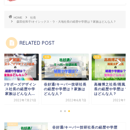
HOME
社長
森田佐和子/オイシックス・ラ・大地社長の経歴や学歴は？家族はどんな人？
RELATED POST
社長
社長
尻誠/サポーズデザイン
谷好通/キーパー技研社長
高橋博之社長/雨風太
フィス社長の経歴や学
の経歴や学歴は？家族は
長の経歴や学歴は？
は？家族はどんな人...
どんな人？
はどんな人？
2022年7月21日
2022年6月7日
2022年11
谷好通/キーパー技研社長の経歴や学歴