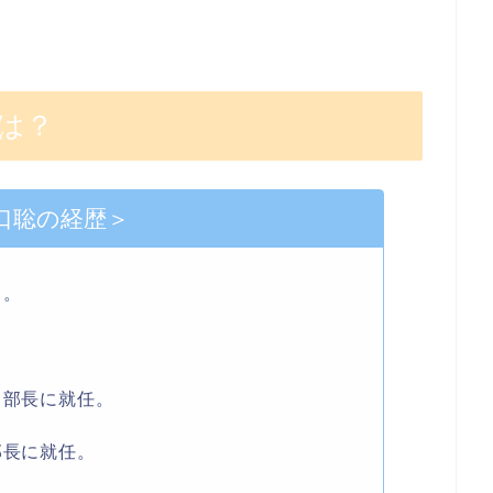
は？
口聡の経歴＞
る。
ト部長に就任。
部長に就任。