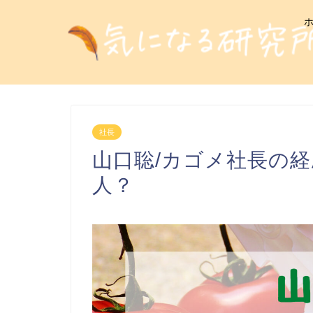
社長
山口聡/カゴメ社長の
人？