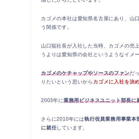
カゴメの本社は愛知県名古屋にあり、山
う関係です。
山口聡社長が入社した当時、カゴメの売上
うよりは愛知県の会社というようなイメ
カゴメのケチャップやソースのファン
だ
りたいという思いから
カゴメに入社を決
2003年に
業務用ビジネスユニット部長に
さらに2010年には
執行役員業務用事業本
に就任
しています。